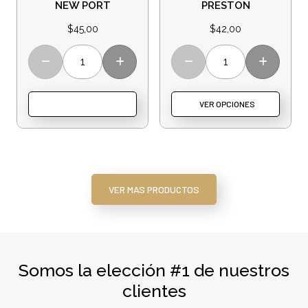
NEW PORT
PRESTON
CORAL
$
45,00
$
42,00
VER OPCIONES
VE
VER MAS PRODUCTOS
Somos la elección #1 de nuestros
clientes