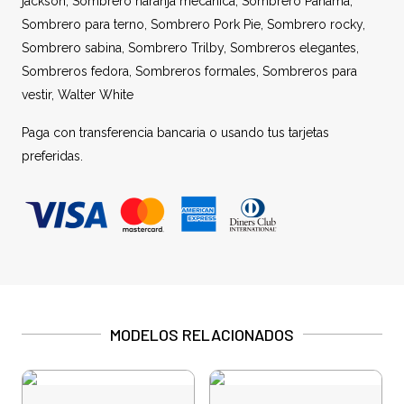
jackson
,
Sombrero naranja mecánica
,
Sombrero Panamá
,
Sombrero para terno
,
Sombrero Pork Pie
,
Sombrero rocky
,
Sombrero sabina
,
Sombrero Trilby
,
Sombreros elegantes
,
Sombreros fedora
,
Sombreros formales
,
Sombreros para
vestir
,
Walter White
Paga con transferencia bancaria o usando tus tarjetas
preferidas.
MODELOS RELACIONADOS
Sin sto