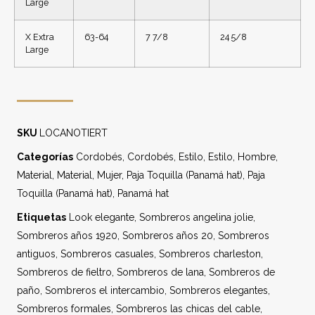
Large
X Extra
63-64
7 7/8
24 5/8
Large
SKU
LOCANOTIERT
Categorías
Cordobés
,
Cordobés
,
Estilo
,
Estilo
,
Hombre
,
Material
,
Material
,
Mujer
,
Paja Toquilla (Panamá hat)
,
Paja
Toquilla (Panamá hat)
,
Panamá hat
Etiquetas
Look elegante
,
Sombreros angelina jolie
,
Sombreros años 1920
,
Sombreros años 20
,
Sombreros
antiguos
,
Sombreros casuales
,
Sombreros charleston
,
Sombreros de fieltro
,
Sombreros de lana
,
Sombreros de
paño
,
Sombreros el intercambio
,
Sombreros elegantes
,
Sombreros formales
,
Sombreros las chicas del cable
,