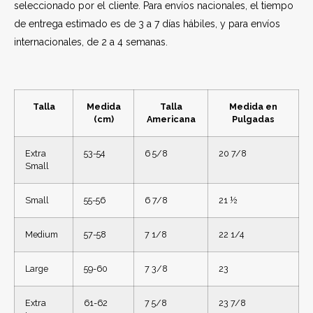
seleccionado por el cliente. Para envíos nacionales, el tiempo
de entrega estimado es de 3 a 7 días hábiles, y para envíos
internacionales, de 2 a 4 semanas.
Talla
Medida
Talla
Medida en
(cm)
Americana
Pulgadas
Extra
53-54
6 5/8
20 7/8
Small
Small
55-56
6 7/8
21 ½
Medium
57-58
7 1/8
22 1/4
Large
59-60
7 3/8
23
Extra
61-62
7 5/8
23 7/8