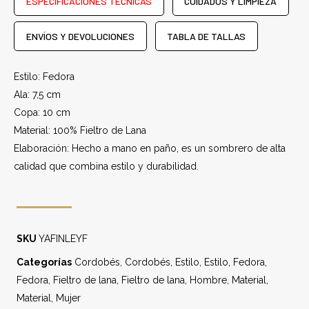
ESPECIFICACIONES TÉCNICAS
CUIDADOS Y LIMPIEZA
ENVÍOS Y DEVOLUCIONES
TABLA DE TALLAS
Estilo: Fedora
Ala: 7,5 cm
Copa: 10 cm
Material: 100% Fieltro de Lana
Elaboración: Hecho a mano en paño, es un sombrero de alta
calidad que combina estilo y durabilidad.
SKU
YAFINLEYF
Categorías
Cordobés
,
Cordobés
,
Estilo
,
Estilo
,
Fedora
,
Fedora
,
Fieltro de lana
,
Fieltro de lana
,
Hombre
,
Material
,
Material
,
Mujer