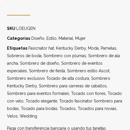
SKU
LOEUGEN
Categorías
Diseño
,
Estilo
,
Material
,
Mujer
Etiquetas
Fasicnator hat
,
Kentucky Derby
,
Moda
,
Pamelas
,
Sobreros de boda
,
Sombrero con plumas
,
Sombrero de ala
ancha
,
Sombrero de diseño
,
Sombrero de eventos
especiales
,
Sombrero de fiesta
,
Sombrero estilo Ascot
,
Sombrero exclusivo Tocado de alta costura
,
Sombrero
Kentucky Derby
,
Sombrero para carreras de caballos
,
Sombrero para eventos formales
,
Tocado con flores
,
Tocado
con velo
,
Tocado elegante
,
Tocado fascinator Sombrero para
bodas
,
Tocado para bodas
,
Tocados
,
Tocados para novias
,
Velos
,
Wedding
Paga con transferencia bancaria o usando tus tarjetas